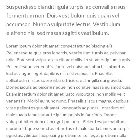
Suspendisse blandit ligula turpis, ac convallis risus
fermentum non. Duis vestibulum quis quam vel
accumsan. Nunc a vulputate lectus. Vestibulum
eleifend nisl sed massa sagittis vestibulum.
Lorem ipsum dolor sit amet, consectetur adipiscing elit.
Pellentesque quis eros lobortis, vestibulum turpis ac, pulvinar
odio. Praesent vulputate a elit ac mollis. In sit amet ipsum turpis.
Pellentesque venenatis, libero vel euismod lobortis, mi metus
luctus augue, eget dapibus elit nisi eu massa. Phasellus
sollicitudin nisl posuere nibh ultricies, et fringilla dui gravida.
Donec iaculis adipiscing neque, non congue massa euismod quis.
Etiam interdum dolor sit amet justo vulputate, non mollis velit
venenatis. Morbi eu nunc nunc. Phasellus lacus magna, dapibus
vitae pellentesque sit amet, venenatis ac purus. Interdum et
malesuada fames ac ante ipsum primis in faucibus. Donec
volutpat bibendum diam eget posuere. Pellentesque habitant
morbi tristique senectus et netus et malesuada fames ac turpis
egestas. Aliquam adipiscing pretium tortor, eget pretium nulla