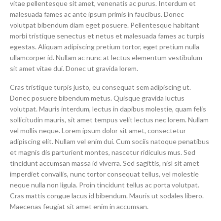
vitae pellentesque sit amet, venenatis ac purus. Interdum et
malesuada fames ac ante ipsum primis in faucibus. Donec
volutpat bibendum diam eget posuere. Pellentesque habitant
morbi tristique senectus et netus et malesuada fames ac turpis
egestas. Aliquam adipiscing pretium tortor, eget pretium nulla
ullamcorper id. Nullam ac nunc at lectus elementum vestibulum
sit amet vitae dui. Donec ut gravida lorem.
Cras tristique turpis justo, eu consequat sem adipiscing ut.
Donec posuere bibendum metus. Quisque gravida luctus
volutpat. Mauris interdum, lectus in dapibus molestie, quam felis
sollicitudin mauris, sit amet tempus velit lectus nec lorem. Nullam
vel mollis neque. Lorem ipsum dolor sit amet, consectetur
adipiscing elit. Nullam vel enim dui. Cum sociis natoque penatibus
et magnis dis parturient montes, nascetur ridiculus mus. Sed
tincidunt accumsan massa id viverra. Sed sagittis, nisl sit amet
imperdiet convallis, nunc tortor consequat tellus, vel molestie
neque nulla non ligula. Proin tincidunt tellus ac porta volutpat.
Cras mattis congue lacus id bibendum. Mauris ut sodales libero.
Maecenas feugiat sit amet enim in accumsan.