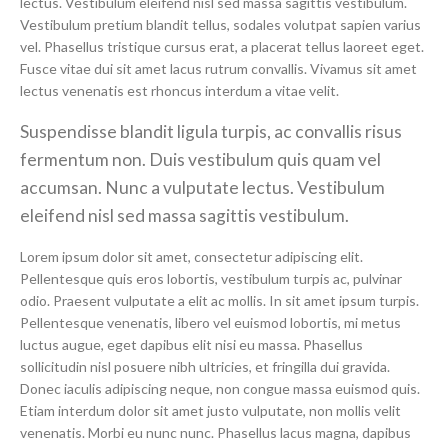
lectus. Vestibulum eleifend nisl sed massa sagittis vestibulum.
Vestibulum pretium blandit tellus, sodales volutpat sapien varius
vel. Phasellus tristique cursus erat, a placerat tellus laoreet eget.
Fusce vitae dui sit amet lacus rutrum convallis. Vivamus sit amet
lectus venenatis est rhoncus interdum a vitae velit.
Suspendisse blandit ligula turpis, ac convallis risus
fermentum non. Duis vestibulum quis quam vel
accumsan. Nunc a vulputate lectus. Vestibulum
eleifend nisl sed massa sagittis vestibulum.
Lorem ipsum dolor sit amet, consectetur adipiscing elit.
Pellentesque quis eros lobortis, vestibulum turpis ac, pulvinar
odio. Praesent vulputate a elit ac mollis. In sit amet ipsum turpis.
Pellentesque venenatis, libero vel euismod lobortis, mi metus
luctus augue, eget dapibus elit nisi eu massa. Phasellus
sollicitudin nisl posuere nibh ultricies, et fringilla dui gravida.
Donec iaculis adipiscing neque, non congue massa euismod quis.
Etiam interdum dolor sit amet justo vulputate, non mollis velit
venenatis. Morbi eu nunc nunc. Phasellus lacus magna, dapibus