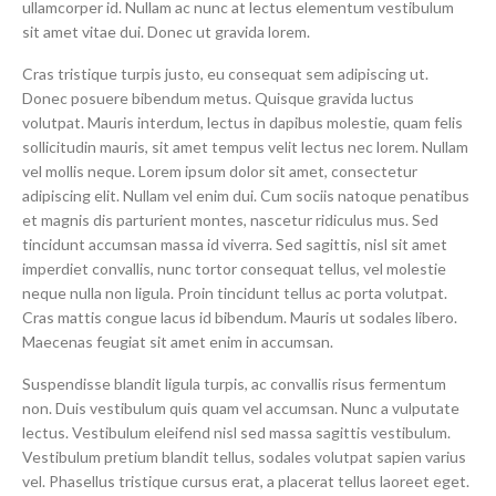
ullamcorper id. Nullam ac nunc at lectus elementum vestibulum
sit amet vitae dui. Donec ut gravida lorem.
Cras tristique turpis justo, eu consequat sem adipiscing ut.
Donec posuere bibendum metus. Quisque gravida luctus
volutpat. Mauris interdum, lectus in dapibus molestie, quam felis
sollicitudin mauris, sit amet tempus velit lectus nec lorem. Nullam
vel mollis neque. Lorem ipsum dolor sit amet, consectetur
adipiscing elit. Nullam vel enim dui. Cum sociis natoque penatibus
et magnis dis parturient montes, nascetur ridiculus mus. Sed
tincidunt accumsan massa id viverra. Sed sagittis, nisl sit amet
imperdiet convallis, nunc tortor consequat tellus, vel molestie
neque nulla non ligula. Proin tincidunt tellus ac porta volutpat.
Cras mattis congue lacus id bibendum. Mauris ut sodales libero.
Maecenas feugiat sit amet enim in accumsan.
Suspendisse blandit ligula turpis, ac convallis risus fermentum
non. Duis vestibulum quis quam vel accumsan. Nunc a vulputate
lectus. Vestibulum eleifend nisl sed massa sagittis vestibulum.
Vestibulum pretium blandit tellus, sodales volutpat sapien varius
vel. Phasellus tristique cursus erat, a placerat tellus laoreet eget.